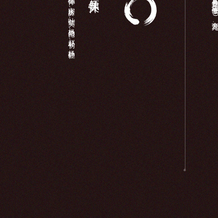
彭德怀、宋庆龄、叶剑英、杨尚昆、赵朴初、杨静仁...
长岛县各界,庙宇维修（340余万元）