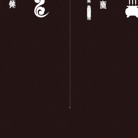
...
近年来，长岛显应宫以妈祖信仰为载体积极开展宫庙...