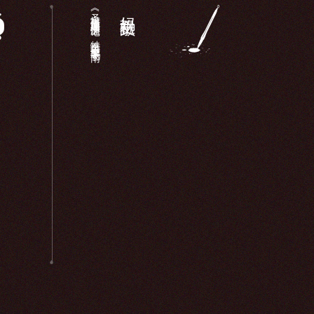
《圣墩祖庙重建顺济庙记》：特奏名进士廖鹏飞于南...
妈祖文献