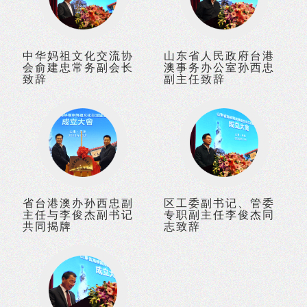
中华妈祖文化交流协
山东省人民政府台港
会俞建忠常务副会长
澳事务办公室孙西忠
致辞
副主任致辞
省台港澳办孙西忠副
区工委副书记、管委
主任与李俊杰副书记
专职副主任李俊杰同
共同揭牌
志致辞