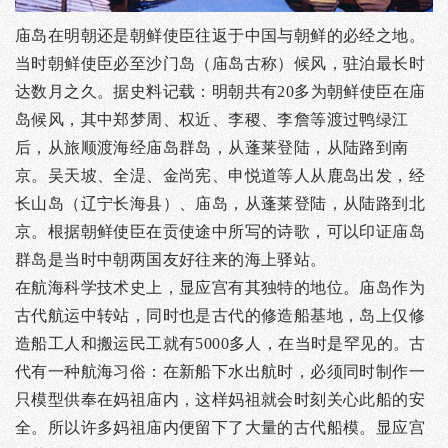
庙岛在明朝还是朝鲜使臣往返于中国与朝鲜的必经之地。
当时朝鲜使臣必至沙门岛（庙岛古称）候风，驻泊最长时
达数月之久。据史料记载：明朝共有20多为朝鲜使臣在庙
岛候风，其中郑梦周、权近、李稷、李詹等渡过鸭绿江
后，从旅顺渡海经庙岛群岛，从蓬莱登陆，从陆路到南
京。吴天坡、全湜、金尚宪、申悦道等人从鹿岛出发，经
长山岛（辽宁长海县）、庙岛，从蓬莱登陆，从陆路到北
京。根据朝鲜使臣在贡使途中所写的诗歌，可以印证庙岛
群岛是当时中朝两国友好往来的海上驿站。
在航海科学技术史上，显应宫有其独特的地位。庙岛作为
古代航运中转站，同时也是古代的修造船基地，岛上仅修
造船工人和搬运民工就有5000多人，在当时是罕见的。古
代有一种航海习俗：在新船下水出航时，必须同时制作一
只模型供奉在妈祖庙内，这样妈祖就会时刻关心此船的安
全。所以许多妈祖庙内便留下了大量的古代船模。显应宫