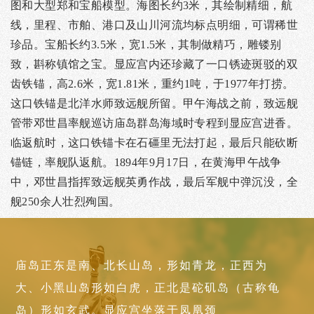
图和大型郑和宝船模型。海图长约3米，其绘制精细，航
线，里程、市舶、港口及山川河流均标点明细，可谓稀世
珍品。宝船长约3.5米，宽1.5米，其制做精巧，雕镂别
致，斟称镇馆之宝。显应宫内还珍藏了一口锈迹斑驳的双
齿铁锚，高2.6米，宽1.81米，重约1吨，于1977年打捞。
这口铁锚是北洋水师致远舰所留。甲午海战之前，致远舰
管带邓世昌率舰巡访庙岛群岛海域时专程到显应宫进香。
临返航时，这口铁锚卡在石礓里无法打起，最后只能砍断
锚链，率舰队返航。1894年9月17日，在黄海甲午战争
中，邓世昌指挥致远舰英勇作战，最后军舰中弹沉没，全
舰250余人壮烈殉国。
庙岛正东是南、北长山岛，形如青龙，正西为
大、小黑山岛形如白虎，正北是砣矶岛（古称龟
岛）形如玄武。显应宫坐落于凤凰颈