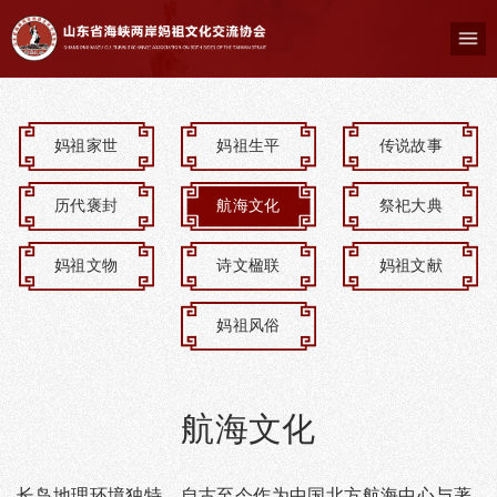
妈祖家世
妈祖生平
传说故事
历代褒封
航海文化
祭祀大典
妈祖文物
诗文楹联
妈祖文献
妈祖风俗
航海文化
长岛地理环境独特，自古至今作为中国北方航海中心与著