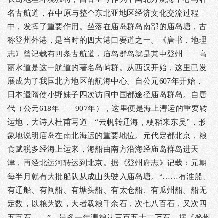
名古航道，在中原与整个东北亚地区经济文化交流过程
中，发挥了重要作用。坐落在庙岛群岛南部的庙岛塘，古
称登州外港，是当时的四大港口要道之一。《唐书﹒地理
志》曾记载有四条古航道，庙岛群岛就是其中登州——高
丽水道是这一航道的著名岛屿群。从西汉开始，这里已发
展成为了我国北方地区的航海中心。自公元607年开始，
日本遣隋使小野妹子四次访问中国都途径庙岛群岛。自唐
代（公元618年——907年），这里便是海上漕运的重要转
运地，大诗人杜甫写道：“云帆转辽海，粳稻来东吴”，形
象地说明庙岛在南北海运的重要地位。元代定都北京，粮
食赋税多经海上运来，海船由南方沿海经庙岛群岛进天
津，再经北运河转运到北京。据《登州府志》记载：元朝
每半月就有大批船队从成山头驶入庙岛塘。“……有淮船、
有辽船、有闽船、有塘头船、有太仓船、有瓜州船。船无
定数，以粮为数，大者载粮千余石，次七八百石，又次四
五百石……”。最多一年漕粮达三百五十二万石。据《登州