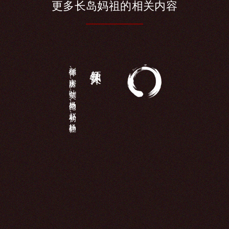
更多长
岛妈祖的相
关内容
MORE+
彭德怀、宋庆龄、叶剑英、杨尚昆、赵朴初、杨静仁...
领导关怀