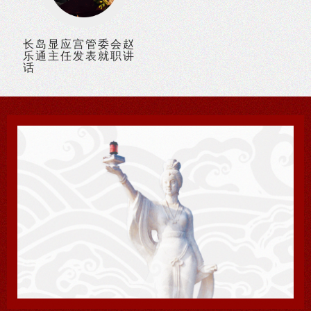
长岛显应宫管委会赵
乐通主任发表就职讲
话