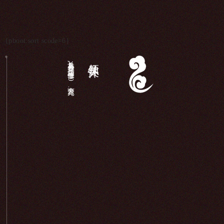
{pboot:sort scode=6}
长岛县各界,庙宇维修（340余万元）...
领导关怀