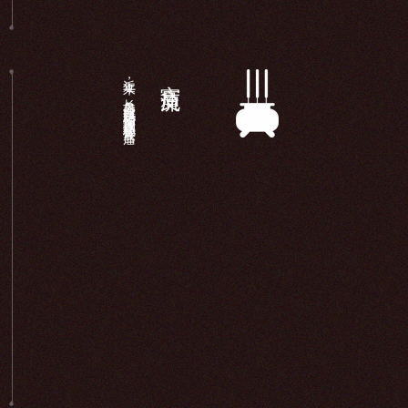
近年来，长岛显应宫以妈祖信仰为载体积极开展宫庙...
宫庙交流