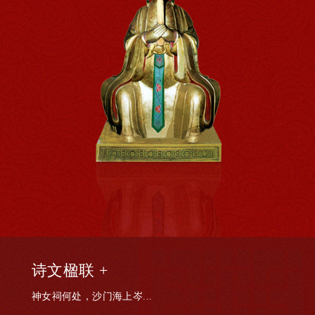
诗文楹联 +
神女祠何处，沙门海上岑...