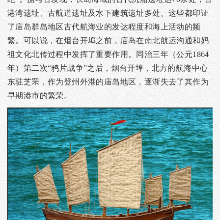
港湾遗址、古航道遗址及水下建筑遗址多处。这些都印证
了庙岛群岛地区古代航海业的发达程度和海上活动的频
繁。可以说，在烟台开埠之前，庙岛在南北航运沟通和妈
祖文化北传过程中发挥了重要作用。同治三年（公元1864
年）第二次“鸦片战争”之后，烟台开埠，北方的航海中心
东驻芝罘，作为登州外港的庙岛地区，逐渐失去了其作为
早期港市的繁荣。