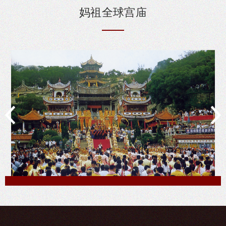
妈祖
全球
宫庙
湄洲妈祖庙