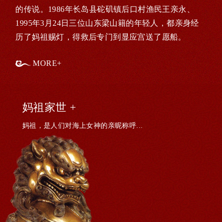
的传说。1986年长岛县砣矶镇后口村渔民王亲永、
1995年3月24日三位山东梁山籍的年轻人，都亲身经
历了妈祖赐灯，得救后专门到显应宫送了愿船。
MORE+
妈祖家世 +
妈祖，是人们对海上女神的亲昵称呼...