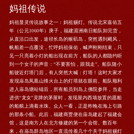
妈祖传说
妈祖显灵传说故事之一：妈祖赐灯。传说北宋嘉佑五
年（公元1060年）庚子，福建湄洲南日船队卸完货，
从直沽口出发，途径长岛的猴矶岛，突然遇到飓风，
帆船差一点覆没，忙呼妈祖保佑，喊声刚刚结束，只
见一只亮着小灯的船出现在前方，船队的人都隐约听
到一个女子的声音：“不要害怕，跟我走”。船队随小
船驶近灯塔门后，有人突然大喊：灯塔！这时大家才
发现庙岛凤凰山烽火台上的灯塔就在眼前。船队顺利
进入庙岛塘站锚后，所有船员到岛上佛院参拜，当走
进供“龙女”灵牌的茅屋时，发现屋内西墙放置的愿船
的船舷上滴着水珠。众人一看，正是昨晚在海上引路
的那条小船。此后，福建商贾便在庙岛建起了福建会
馆，这是南方人在北方修建的第一个会馆。数百年
来，在庙岛群岛地区一直流传着几十个关于妈祖赐灯