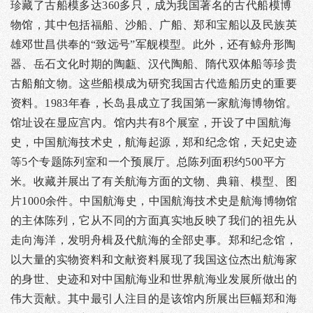
珍藏了古船模多达360多只，成为我国著名的古代船模博
物馆，其中包括福船、沙船、广船、郑和宝船以及民族英
雄邓世昌供奉的“致远号”军舰模型。此外，还有鲸舟形陶
器、岳石文化时期的陶甗、汉代陶船、隋代双体船等珍贵
古船舶文物。这些船模成为研究我国古代造船历史的重要
资料。1983年春，长岛县成立了我国第一家航海博物馆。
馆址设在显应宫内。馆内共有8个展室，开设了中国航海
史，中国航海技术史，航海起源，郑和纪念馆，天妃史迹
等5个专题陈列室和一个预展厅。总陈列面积约500平方
米。收藏并展出了有关航海方面的文物、典籍、模型、图
片1000余件。中国航海史，中国航海技术史是航海博物馆
的主体陈列，它从不同的方面真实地反映了我们的祖先从
走向海洋，发明舟楫及代航海的全部史事。郑和纪念馆，
以大量的实物资料和文献资料展现了我国这位杰出航海家
的身世、史迹和对中国航海业和世界航海业发展所做出的
伟大贡献。其中最引人注目的是该馆内所展出巨幅郑和海