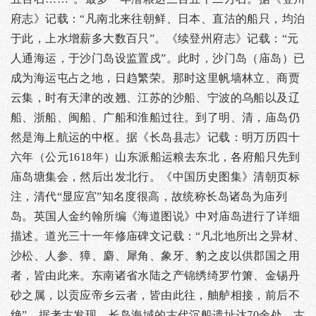
府志》记载：“凡南北来往朝鲜、日本、直沽的船只，均泊
于此，上水增薪多大数百只”。《续登州府志》记载：“元
人通海运，于沙门岛设监置戍”。此时，沙门岛（庙岛）已
成为海运屯占之地，日趋繁荣。那时这里帆墙林立、商贾
云集，时有天津的改翘、江苏的沙船、宁波的乌船以及辽
船、浙船、闽船、广船和淮船过往。到了明、清，庙岛仍
然是海上航运的中枢。据《长岛县志》记载：明万历四十
六年（公元1618年）山东派船运粮去东北，各府船只先到
庙岛塘集会，然后出发北行。《中国历史图集》清朝页标
注，清代“显应宫”知名度很高，故统称长岛诸岛为庙列
岛。英国人金约翰所编《海道图说》中对庙岛进行了详细
描述。道光三十一年修庙碑文记载：“凡北地所出之异材、
沙松、人参、獐、麝、犀角、象牙、豹之皮以供郡国之用
者，皆由此来。东南诸省水陆之产锦绣绮罗竹箫、金锡丹
砂之属，以贡应帝乡云者，皆由此往，舳舻相接，前后不
绝”。据考古发现，长岛海域的古代沉船遗址达70余处，古