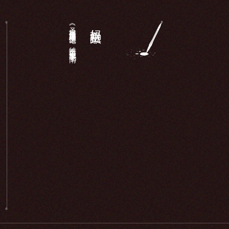
《圣墩祖庙重建顺济庙记》：特奏名进士廖鹏飞于南...
妈祖文献