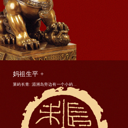
妈祖生平 +
莱屿长青: 湄洲岛旁边有一个小屿...