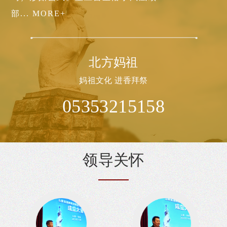
部... MORE+
北方妈祖
妈祖文化 进香拜祭
05353215158
领
导关
怀