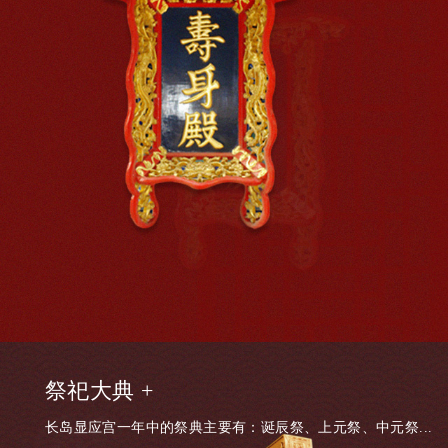
祭祀大典 +
长岛显应宫一年中的祭典主要有：诞辰祭、上元祭、中元祭...