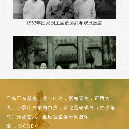
1963年国家副主席董必武参观显应宫
庙岛正东是南、北长山岛，形如青龙，正西为
大、小黑山岛形如白虎，正北是砣矶岛（古称龟
1963年国家名誉主席宋庆龄参观显应宫
岛）形如玄武。显应宫坐落于凤凰颈
部... MORE+