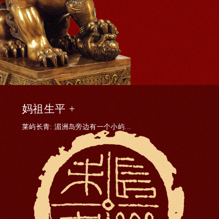
妈祖生平 +
莱屿长青: 湄洲岛旁边有一个小屿...