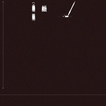
《圣墩祖庙重建顺济庙记》：特奏名进士廖鹏飞于南...
妈祖文献