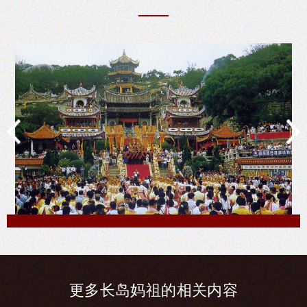
湄洲妈祖庙
更多长
岛妈祖的相
关内容