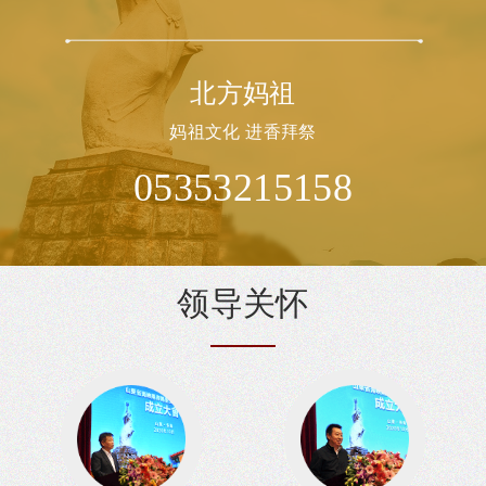
北方妈祖
妈祖文化 进香拜祭
05353215158
发
1979年全国人大常委会委员长叶剑英留影
领
导关
怀