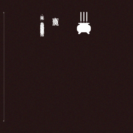
近年来，长岛显应宫以妈祖信仰为载体积极开展宫庙...
宫庙交流