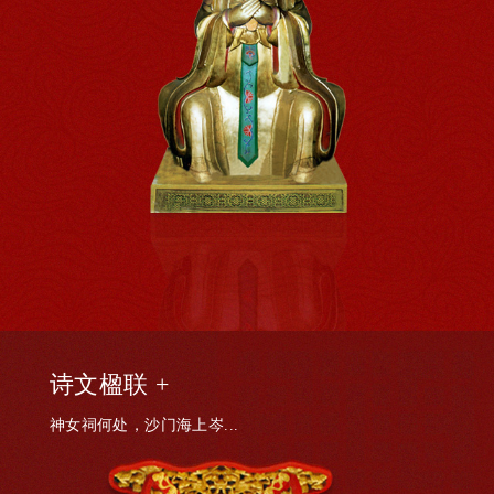
诗文楹联 +
神女祠何处，沙门海上岑...