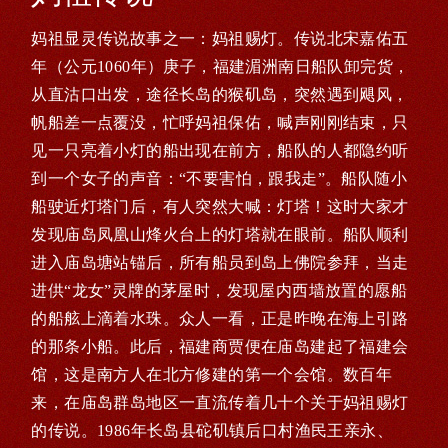
妈祖显灵传说故事之一：妈祖赐灯。传说北宋嘉佑五
年（公元1060年）庚子，福建湄洲南日船队卸完货，
从直沽口出发，途径长岛的猴矶岛，突然遇到飓风，
帆船差一点覆没，忙呼妈祖保佑，喊声刚刚结束，只
见一只亮着小灯的船出现在前方，船队的人都隐约听
到一个女子的声音：“不要害怕，跟我走”。船队随小
船驶近灯塔门后，有人突然大喊：灯塔！这时大家才
发现庙岛凤凰山烽火台上的灯塔就在眼前。船队顺利
进入庙岛塘站锚后，所有船员到岛上佛院参拜，当走
进供“龙女”灵牌的茅屋时，发现屋内西墙放置的愿船
的船舷上滴着水珠。众人一看，正是昨晚在海上引路
的那条小船。此后，福建商贾便在庙岛建起了福建会
馆，这是南方人在北方修建的第一个会馆。数百年
来，在庙岛群岛地区一直流传着几十个关于妈祖赐灯
的传说。1986年长岛县砣矶镇后口村渔民王亲永、