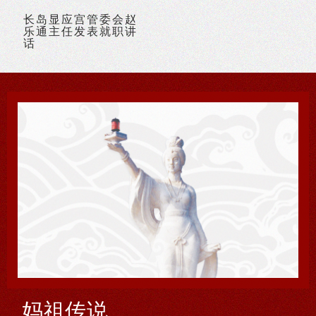
长岛显应宫管委会赵
乐通主任发表就职讲
话
1993年全国政协副主席洪学智参观显应宫
妈祖传说