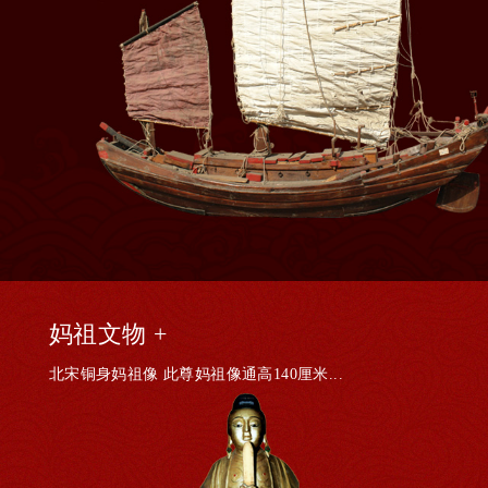
妈祖文物 +
北宋铜身妈祖像 此尊妈祖像通高140厘米...