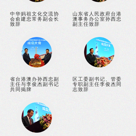
中华妈祖文化交流协
山东省人民政府台港
会俞建忠常务副会长
澳事务办公室孙西忠
致辞
副主任致辞
1988年全国政协副主席杨静仁参观显应宫
省台港澳办孙西忠副
区工委副书记、管委
主任与李俊杰副书记
专职副主任李俊杰同
共同揭牌
志致辞
1993年全国政协副主席洪学智参观显应宫