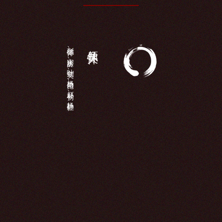
MORE+
彭德怀、宋庆龄、叶剑英、杨尚昆、赵朴初、杨静仁...
领导关怀