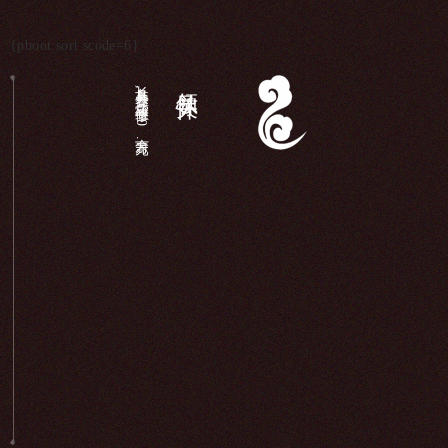
{pboot:sort scode=6}
长岛县各界,庙宇维修（340余万元）...
领导关怀