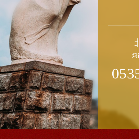
妈
053