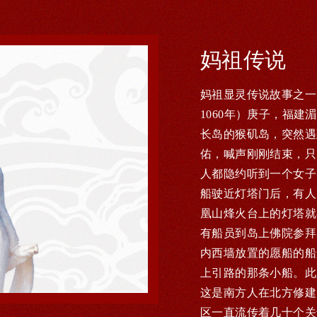
妈祖传说
妈祖显灵传说故事之一
1060年）庚子，福
长岛的猴矶岛，突然遇
佑，喊声刚刚结束，只
人都隐约听到一个女子
船驶近灯塔门后，有人
凰山烽火台上的灯塔就
有船员到岛上佛院参拜
内西墙放置的愿船的船
上引路的那条小船。此
这是南方人在北方修建
区一直流传着几十个关