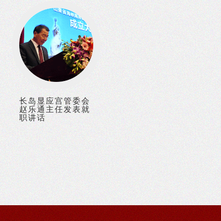
长岛显应宫管委会
赵乐通主任发表就
职讲话