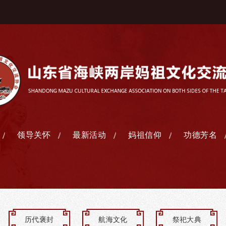
领导关怀
最新活动
妈祖信仰
功德芳名
历代褒封
航海文化
祭祀大典