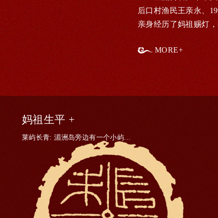
后口村渔民王亲永、19
亲身经历了妈祖赐灯，
MORE+
妈祖生平 +
莱屿长青: 湄洲岛旁边有一个小屿...