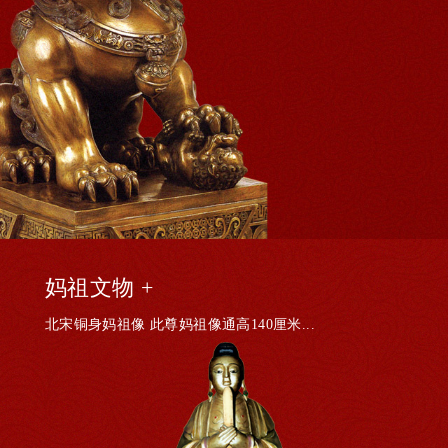
妈祖文物 +
北宋铜身妈祖像 此尊妈祖像通高140厘米...