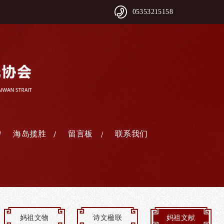
05353215158
海岛揽胜
留言板
联系我们
妈祖文物
诗文楹联
妈祖文献