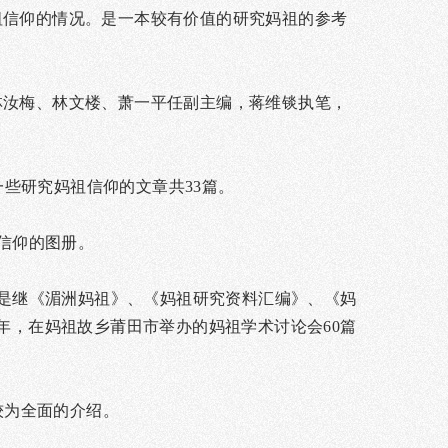
祖信仰的情况。是一本较有价值的研究妈祖的参考
林汝梅、林文楼、萧一平任副主编，蒋维锬执笔，
一些研究妈祖信仰的文章共33篇。
祖信仰的图册。
这是继《湄洲妈祖》、《妈祖研究资料汇编》、《妈
年，在妈祖故乡莆田市举办的妈祖学术讨论会60篇
较为全面的介绍。