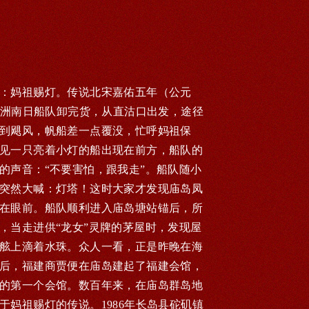
：妈祖赐灯。传说北宋嘉佑五年（公元
建湄洲南日船队卸完货，从直沽口出发，途径
到飓风，帆船差一点覆没，忙呼妈祖保
见一只亮着小灯的船出现在前方，船队的
的声音：“不要害怕，跟我走”。船队随小
突然大喊：灯塔！这时大家才发现庙岛凤
在眼前。船队顺利进入庙岛塘站锚后，所
，当走进供“龙女”灵牌的茅屋时，发现屋
舷上滴着水珠。众人一看，正是昨晚在海
后，福建商贾便在庙岛建起了福建会馆，
的第一个会馆。数百年来，在庙岛群岛地
于妈祖赐灯的传说。1986年长岛县砣矶镇