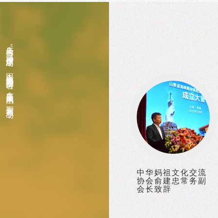
庙岛古称“海神娘娘庙岛”，因岛上有妈祖庙而得名。庙岛形如凤凰，东侧有一小岛..
中华妈祖文化交流
协会俞建忠常务副
会长致辞