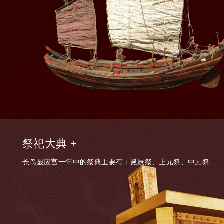
祭祀大典 +
长岛显应宫一年中的祭典主要有：诞辰祭、上元祭、中元祭...