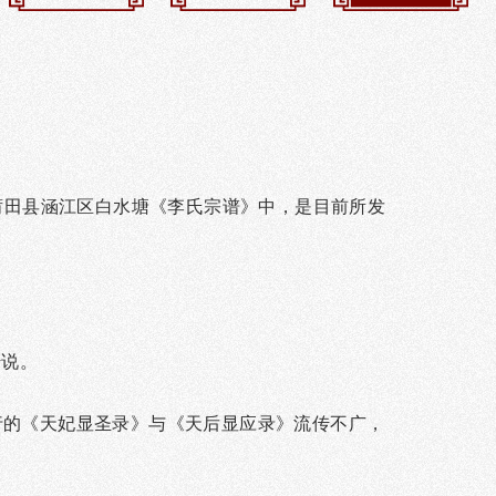
莆田县涵江区白水塘《李氏宗谱》中，是目前所发
传说。
行的《天妃显圣录》与《天后显应录》流传不广，