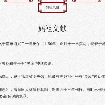
妈祖风俗
妈祖文献
飞于南宋绍兴二十年庚午（1150年）正月十一日撰写，现载于
有关妈祖生平有“灵应”神话传说。
光撰写，藏于福建省图书馆。辑录有关妈祖生平有“灵应”神话
洲志》，清莆田人林清标纂辑，乾隆四十三年刊行。当时已刊
妈祖传说的集录。