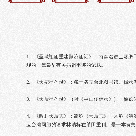
1、《圣墩祖庙重建顺济庙记》：特奏名进士廖鹏
现的一篇最早有关妈祖事迹的记载。
2、《天妃显圣录》：藏于省立台北图书馆。辑录
3、《天后显圣录》（附《中山传信录》）：徐葆
4、《敕封天后志》：简称《天后志》，又称《湄
应台湾同胞的请求林清标在莆田重刊。是一本有关