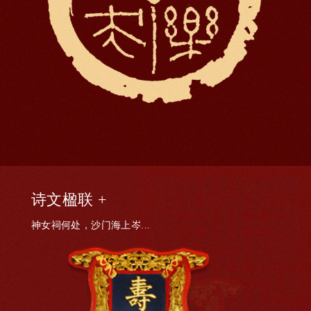
诗文楹联 +
神女祠何处，沙门海上岑...