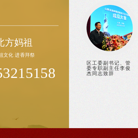
北方妈祖
祖文化 进香拜祭
区工委副书记、管
53215158
委专职副主任李俊
杰同志致辞