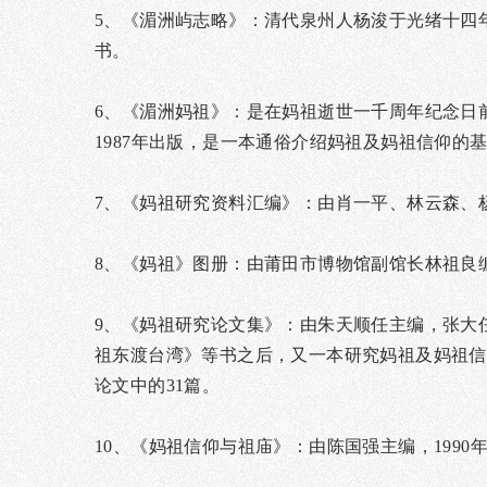
5、《湄洲屿志略》：清代泉州人杨浚于光绪十四
书。
6、《湄洲妈祖》：是在妈祖逝世一千周年纪念日
1987年出版，是一本通俗介绍妈祖及妈祖信仰的
7、《妈祖研究资料汇编》：由肖一平、林云森、杨
8、《妈祖》图册：由莆田市博物馆副馆长林祖良编
9、《妈祖研究论文集》：由朱天顺任主编，张大
祖东渡台湾》等书之后，又一本研究妈祖及妈祖信
论文中的31篇。
10、《妈祖信仰与祖庙》：由陈国强主编，199