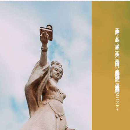
庙岛正东是南、北长山岛，形如青龙，正西为大、小黑山岛形如白虎，正北是砣矶岛（古称龟岛）形如玄武。显应宫坐落于凤凰颈部... MORE+