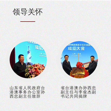
领
导关
怀
山东省人民政府台
省台港澳办孙西忠
港澳事务办公室孙
副主任与李俊杰副
西忠副主任致辞
书记共同揭牌