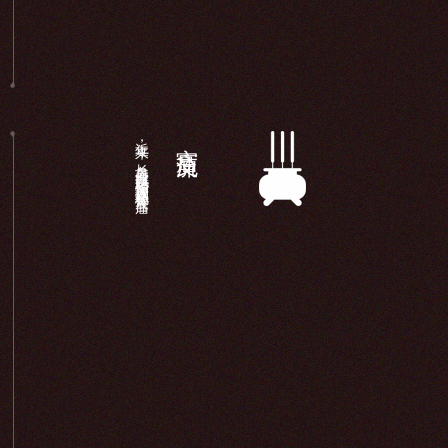
近年来，长岛显应宫以妈祖信仰为载体积极开展宫庙...
宫庙交流