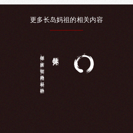
更多长
岛妈祖的相
关内容
彭德怀、宋庆龄、叶剑英、杨尚昆、赵朴初、杨静仁...
领导关怀