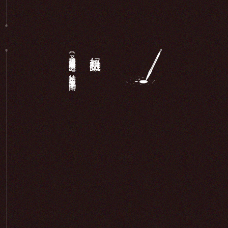
《圣墩祖庙重建顺济庙记》：特奏名进士廖鹏飞于南...
妈祖文献