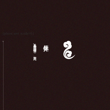
{pboot:sort scode=6}
长岛县各界,庙宇维修（340余万元）...
领导关怀