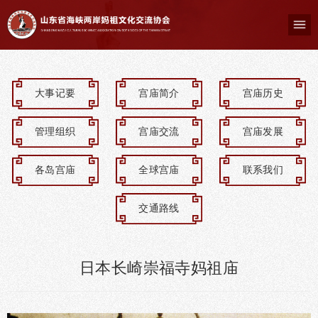
大事记要
宫庙简介
宫庙历史
管理组织
宫庙交流
宫庙发展
各岛宫庙
全球宫庙
联系我们
交通路线
日本长崎崇福寺妈祖庙