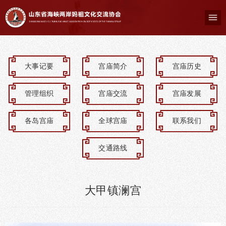
大事记要
宫庙简介
宫庙历史
管理组织
宫庙交流
宫庙发展
各岛宫庙
全球宫庙
联系我们
交通路线
大甲镇澜宫