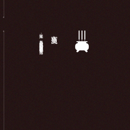
近年来，长岛显应宫以妈祖信仰为载体积极开展宫庙...
宫庙交流