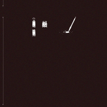
《圣墩祖庙重建顺济庙记》：特奏名进士廖鹏飞于南...
妈祖文献