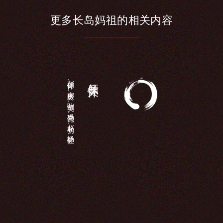
更多长
岛妈祖的相
关内容
彭德怀、宋庆龄、叶剑英、杨尚昆、赵朴初、杨静仁...
领导关怀