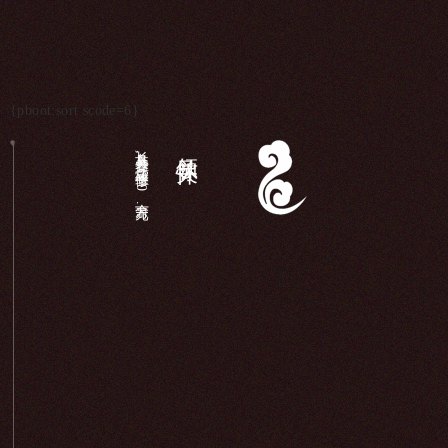
{pboot:sort scode=6}
长岛县各界,庙宇维修（340余万元）...
领导关怀