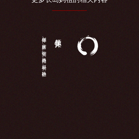
彭德怀、宋庆龄、叶剑英、杨尚昆、赵朴初、杨静仁...
领导关怀