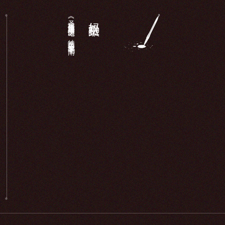
《圣墩祖庙重建顺济庙记》：特奏名进士廖鹏飞于南...
妈祖文献