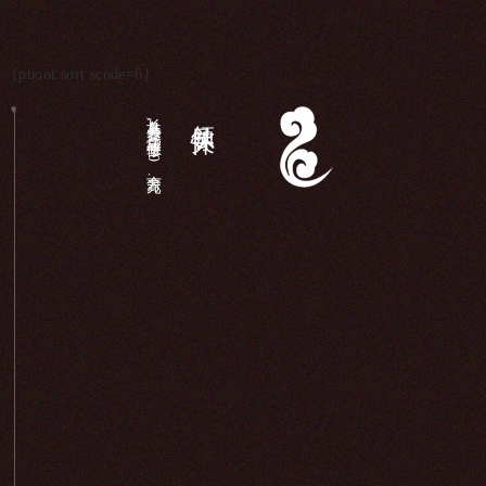
{pboot:sort scode=6}
长岛县各界,庙宇维修（340余万元）...
领导关怀