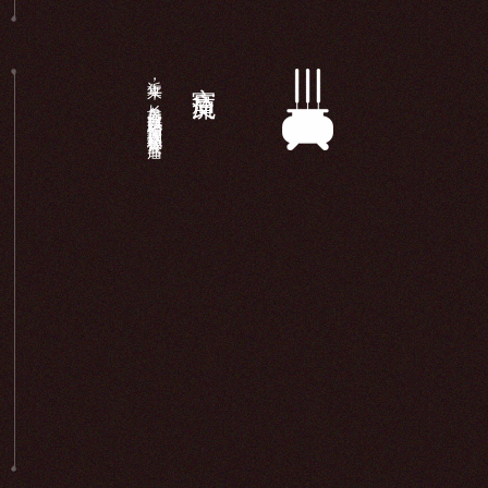
近年来，长岛显应宫以妈祖信仰为载体积极开展宫庙...
宫庙交流