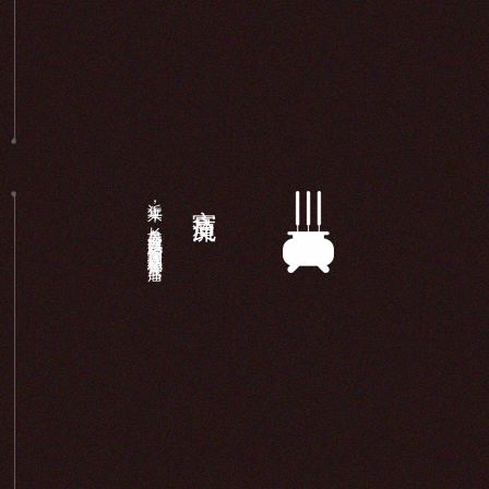
近年来，长岛显应宫以妈祖信仰为载体积极开展宫庙...
宫庙交流