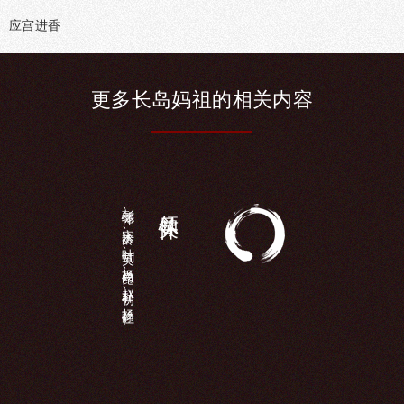
应宫进香
更多长
岛妈祖的相
关内容
彭德怀、宋庆龄、叶剑英、杨尚昆、赵朴初、杨静仁...
领导关怀