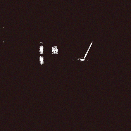
《圣墩祖庙重建顺济庙记》：特奏名进士廖鹏飞于南...
妈祖文献