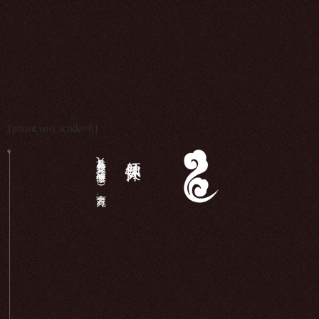
{pboot:sort scode=6}
长岛县各界,庙宇维修（340余万元）...
领导关怀