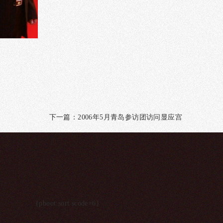
下一篇：
2006年5月青岛参访团访问显应宫
{pboot:sort scode=6}