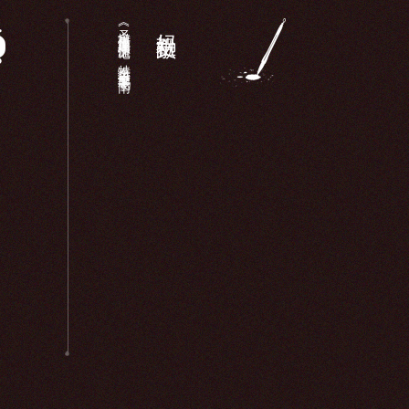
《圣墩祖庙重建顺济庙记》：特奏名进士廖鹏飞于南...
妈祖文献