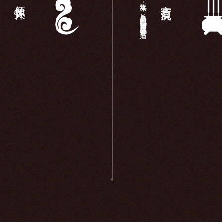
...
近年来，长岛显应宫以妈祖信仰为载体积极开展宫庙...