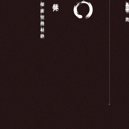
彭德怀、宋庆龄、叶剑英、杨尚昆、赵朴初、杨静仁...
长岛县各界,庙宇维修（340余万元）